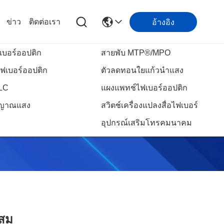
ข่าว
ติดต่อเรา
อ้างอิง
เบอร์ออปติก
สายพับ MTP®/MPO
ฟเบอร์ออปติก
ตัวลดทอนใยแก้วนำแสง
PLC
แผงแพทช์ไฟเบอร์ออปติก
ัญญาณแสง
สวิตช์เครื่องแปลงสื่อไฟเบอร์
อุปกรณ์เสริมโทรคมนาคม
ะสม