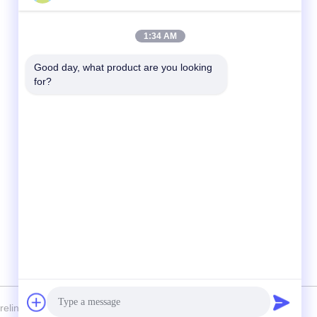
ติดต่อเร็ว
1:34 AM
โทรศัพท์
Good day, what product are you looking 
for?
86-755-89320995
อีเมล
sales@gorelink.com
ที่อยู่
4F อาคาร E ศูนย์เชนโตว์ ถนนฮิวลุง 1 เขตลุง
กาง เชียงใหม่ จีน
elink Communication (Shenzhen) Co., Ltd. สิทธิทั้งหมดถูกเก็บไว้