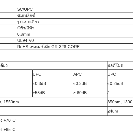
SC/UPC
ซิมเพล็กซ์
รูปแบบเดียว
สีฟ้า/สีฟ้า
0.9mm
UL94-V0
RoHS เทลคอร์เดีย GR-326-CORE
ดียว
มัลติโมด
UPC
APC
UPC
≤0.3dB
≤0.3dB
≤0.25dB
≥55dB
≥ 60dB
/
, 1550nm
850nm, 130
≤4um
ึง +70°C
ึง +85°C