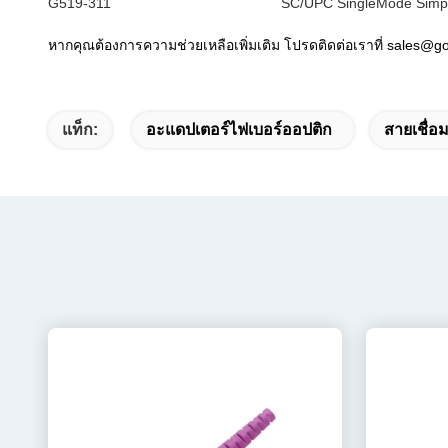
G519-311
SC/UPC SingleMode Simple
หากคุณต้องการความช่วยเหลือเพิ่มเติม โปรดติดต่อเราที่ sales@g
แท็ก:
อะแดปเตอร์ไฟเบอร์ออปติก
สายเชื่อ