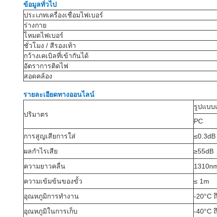
ข้อมูลทั่วไป
ประเภทเครื่องเชื่อมไฟเบอร์
ร่างกาย
โหมดไฟเบอร์
ชั่วโมง / สีรองเท้า
กว้างเคเบิลที่เข้ากันได้
อัตราการติดไฟ
สอดคล้อง
รายละเอียดทางออนไลน์
รูปแบบเ
ปริมาตร
PC
การสูญเสียการใส่
≤0.3dB
ผลกําไรเสีย
≥55dB
ความยาวคลื่น
1310nm
ความเข้มข้นของขั้ว
≤ 1m
อุณหภูมิการทํางาน
-20°C ถ
อุณหภูมิในการเก็บ
-40°C ถ